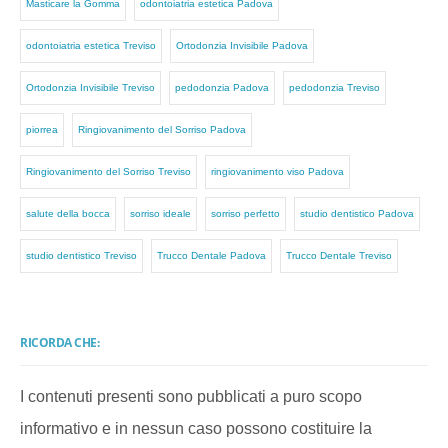
Masticare la Gomma
odontoiatria estetica Padova
odontoiatria estetica Treviso
Ortodonzia Invisibile Padova
Ortodonzia Invisibile Treviso
pedodonzia Padova
pedodonzia Treviso
piorrea
Ringiovanimento del Sorriso Padova
Ringiovanimento del Sorriso Treviso
ringiovanimento viso Padova
salute della bocca
sorriso ideale
sorriso perfetto
studio dentistico Padova
studio dentistico Treviso
Trucco Dentale Padova
Trucco Dentale Treviso
RICORDA CHE:
I contenuti presenti sono pubblicati a puro scopo
informativo e in nessun caso possono costituire la