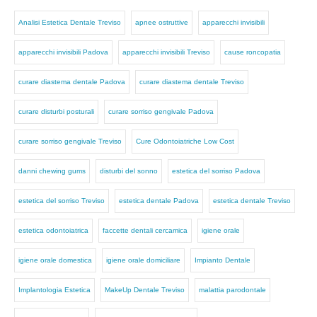
Analisi Estetica Dentale Treviso
apnee ostruttive
apparecchi invisibili
apparecchi invisibili Padova
apparecchi invisibili Treviso
cause roncopatia
curare diastema dentale Padova
curare diastema dentale Treviso
curare disturbi posturali
curare sorriso gengivale Padova
curare sorriso gengivale Treviso
Cure Odontoiatriche Low Cost
danni chewing gums
disturbi del sonno
estetica del sorriso Padova
estetica del sorriso Treviso
estetica dentale Padova
estetica dentale Treviso
estetica odontoiatrica
faccette dentali cercamica
igiene orale
igiene orale domestica
igiene orale domiciliare
Impianto Dentale
Implantologia Estetica
MakeUp Dentale Treviso
malattia parodontale