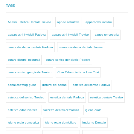
TAGS
Analisi Estetica Dentale Treviso
apnee ostruttive
apparecchi invisibili
apparecchi invisibili Padova
apparecchi invisibili Treviso
cause roncopatia
curare diastema dentale Padova
curare diastema dentale Treviso
curare disturbi posturali
curare sorriso gengivale Padova
curare sorriso gengivale Treviso
Cure Odontoiatriche Low Cost
danni chewing gums
disturbi del sonno
estetica del sorriso Padova
estetica del sorriso Treviso
estetica dentale Padova
estetica dentale Treviso
estetica odontoiatrica
faccette dentali cercamica
igiene orale
igiene orale domestica
igiene orale domiciliare
Impianto Dentale