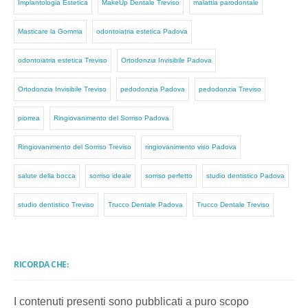
Implantologia Estetica
MakeUp Dentale Treviso
malattia parodontale
Masticare la Gomma
odontoiatria estetica Padova
odontoiatria estetica Treviso
Ortodonzia Invisibile Padova
Ortodonzia Invisibile Treviso
pedodonzia Padova
pedodonzia Treviso
piorrea
Ringiovanimento del Sorriso Padova
Ringiovanimento del Sorriso Treviso
ringiovanimento viso Padova
salute della bocca
sorriso ideale
sorriso perfetto
studio dentistico Padova
studio dentistico Treviso
Trucco Dentale Padova
Trucco Dentale Treviso
RICORDA CHE:
I contenuti presenti sono pubblicati a puro scopo