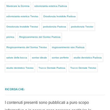
Masticare la Gomma
odontoiatria estetica Padova
odontoiatria estetica Treviso
Ortodonzia Invisibile Padova
Ortodonzia Invisibile Treviso
pedodonzia Padova
pedodonzia Treviso
piorrea
Ringiovanimento del Sorriso Padova
Ringiovanimento del Sorriso Treviso
ringiovanimento viso Padova
salute della bocca
sorriso ideale
sorriso perfetto
studio dentistico Padova
studio dentistico Treviso
Trucco Dentale Padova
Trucco Dentale Treviso
RICORDA CHE:
I contenuti presenti sono pubblicati a puro scopo