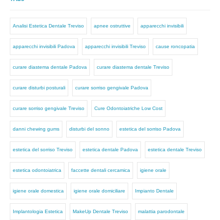
Analisi Estetica Dentale Treviso
apnee ostruttive
apparecchi invisibili
apparecchi invisibili Padova
apparecchi invisibili Treviso
cause roncopatia
curare diastema dentale Padova
curare diastema dentale Treviso
curare disturbi posturali
curare sorriso gengivale Padova
curare sorriso gengivale Treviso
Cure Odontoiatriche Low Cost
danni chewing gums
disturbi del sonno
estetica del sorriso Padova
estetica del sorriso Treviso
estetica dentale Padova
estetica dentale Treviso
estetica odontoiatrica
faccette dentali cercamica
igiene orale
igiene orale domestica
igiene orale domiciliare
Impianto Dentale
Implantologia Estetica
MakeUp Dentale Treviso
malattia parodontale