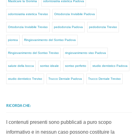
Masticare la Gomma
odontoiatria estetica Padova
odontoiatria estetica Treviso
Ortodonzia Invisibile Padova
Ortodonzia Invisibile Treviso
pedodonzia Padova
pedodonzia Treviso
piorrea
Ringiovanimento del Sorriso Padova
Ringiovanimento del Sorriso Treviso
ringiovanimento viso Padova
salute della bocca
sorriso ideale
sorriso perfetto
studio dentistico Padova
studio dentistico Treviso
Trucco Dentale Padova
Trucco Dentale Treviso
RICORDA CHE:
I contenuti presenti sono pubblicati a puro scopo
informativo e in nessun caso possono costituire la