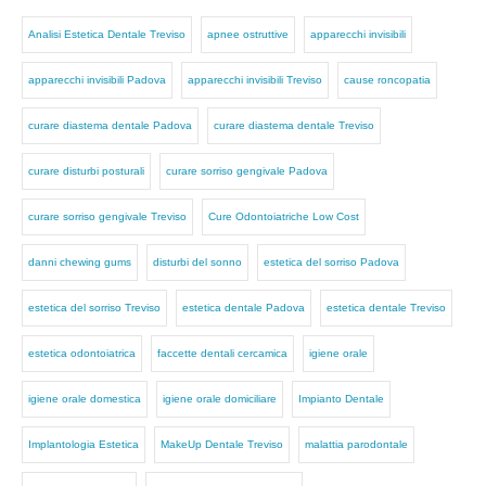
Analisi Estetica Dentale Treviso
apnee ostruttive
apparecchi invisibili
apparecchi invisibili Padova
apparecchi invisibili Treviso
cause roncopatia
curare diastema dentale Padova
curare diastema dentale Treviso
curare disturbi posturali
curare sorriso gengivale Padova
curare sorriso gengivale Treviso
Cure Odontoiatriche Low Cost
danni chewing gums
disturbi del sonno
estetica del sorriso Padova
estetica del sorriso Treviso
estetica dentale Padova
estetica dentale Treviso
estetica odontoiatrica
faccette dentali cercamica
igiene orale
igiene orale domestica
igiene orale domiciliare
Impianto Dentale
Implantologia Estetica
MakeUp Dentale Treviso
malattia parodontale