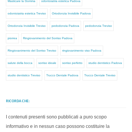
Masticare la Gomma
odontoiatria estetica Padova
odontoiatria estetica Treviso
Ortodonzia Invisibile Padova
Ortodonzia Invisibile Treviso
pedodonzia Padova
pedodonzia Treviso
piorrea
Ringiovanimento del Sorriso Padova
Ringiovanimento del Sorriso Treviso
ringiovanimento viso Padova
salute della bocca
sorriso ideale
sorriso perfetto
studio dentistico Padova
studio dentistico Treviso
Trucco Dentale Padova
Trucco Dentale Treviso
RICORDA CHE:
I contenuti presenti sono pubblicati a puro scopo
informativo e in nessun caso possono costituire la