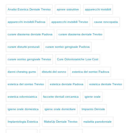
Analisi Estetica Dentale Treviso
apnee ostruttive
apparecchi invisibili
apparecchi invisibili Padova
apparecchi invisibili Treviso
cause roncopatia
curare diastema dentale Padova
curare diastema dentale Treviso
curare disturbi posturali
curare sorriso gengivale Padova
curare sorriso gengivale Treviso
Cure Odontoiatriche Low Cost
danni chewing gums
disturbi del sonno
estetica del sorriso Padova
estetica del sorriso Treviso
estetica dentale Padova
estetica dentale Treviso
estetica odontoiatrica
faccette dentali cercamica
igiene orale
igiene orale domestica
igiene orale domiciliare
Impianto Dentale
Implantologia Estetica
MakeUp Dentale Treviso
malattia parodontale