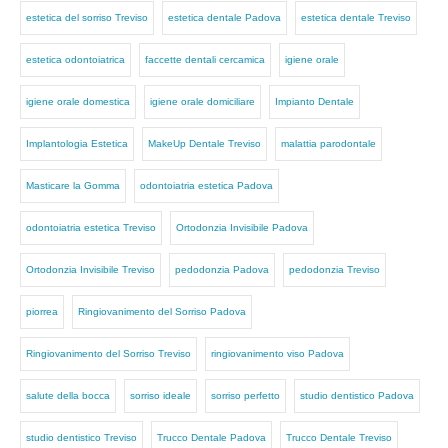
estetica del sorriso Treviso
estetica dentale Padova
estetica dentale Treviso
estetica odontoiatrica
faccette dentali cercamica
igiene orale
igiene orale domestica
igiene orale domiciliare
Impianto Dentale
Implantologia Estetica
MakeUp Dentale Treviso
malattia parodontale
Masticare la Gomma
odontoiatria estetica Padova
odontoiatria estetica Treviso
Ortodonzia Invisibile Padova
Ortodonzia Invisibile Treviso
pedodonzia Padova
pedodonzia Treviso
piorrea
Ringiovanimento del Sorriso Padova
Ringiovanimento del Sorriso Treviso
ringiovanimento viso Padova
salute della bocca
sorriso ideale
sorriso perfetto
studio dentistico Padova
studio dentistico Treviso
Trucco Dentale Padova
Trucco Dentale Treviso