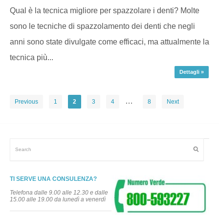
Qual è la tecnica migliore per spazzolare i denti? Molte
sono le tecniche di spazzolamento dei denti che negli
anni sono state divulgate come efficaci, ma attualmente la
tecnica più...
Dettagli »
…
Previous
1
2
3
4
8
Next
TI SERVE UNA CONSULENZA?
Telefona dalle 9.00 alle 12.30 e dalle
15.00 alle 19.00 da lunedì a venerdì